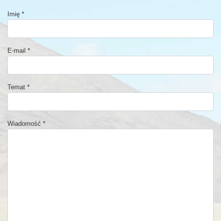
Imię
*
E-mail
*
Temat
*
Wiadomość
*