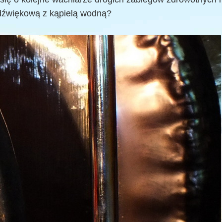
 dźwiękową z kąpielą wodną?