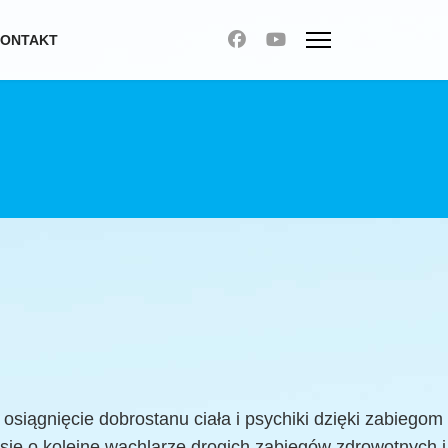
ONTAKT
siągnięcie dobrostanu ciała i psychiki dzięki zabiegom
 się o kolejne wachlarze drogich zabiegów zdrowotnych i