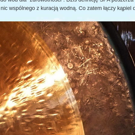
b nic wspólnego z kuracją wodną. Co zatem łączy kąpiel