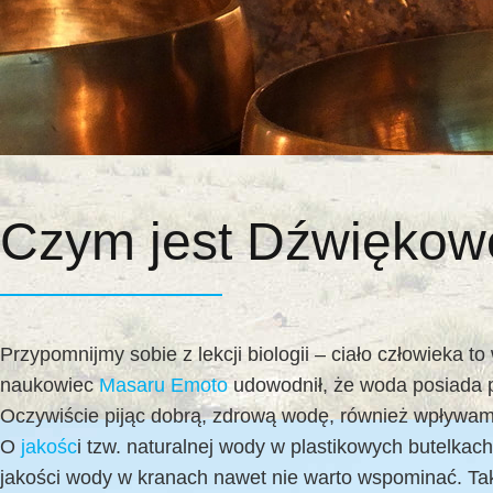
Czym jest Dźwięko
Przypomnijmy sobie z lekcji biologii – ciało człowieka
naukowiec
Masaru Emoto
udowodnił, że woda posiada p
Oczywiście pijąc dobrą, zdrową wodę, również wpływamy
O
jakośc
i tzw. naturalnej wody w plastikowych butelka
jakości wody w kranach nawet nie warto wspominać. T