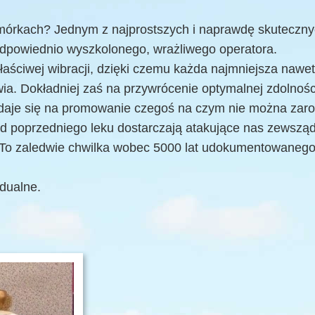
órkach? Jednym z najprostszych i naprawdę skuteczny
dpowiednio wyszkolonego, wrażliwego operatora.
 właściwej wibracji, dzięki czemu każda najmniejsza naw
ia. Dokładniej zaś na przywrócenie optymalnej zdolności
ydaje się na promowanie czegoś na czym nie można zaro
d poprzedniego leku dostarczają atakujące nas zewsząd
at. To zaledwie chwilka wobec 5000 lat udokumentowaneg
dualne.