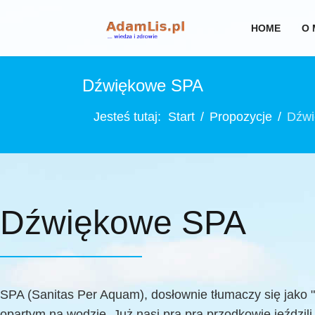
HOME
O 
Dźwiękowe SPA
Jesteś tutaj:
Start
Propozycje
Dźw
Dźwiękowe SPA
SPA (Sanitas Per Aquam), dosłownie tłumaczy się jako "
opartym na wodzie. Już nasi pra pra przodkowie jeździli