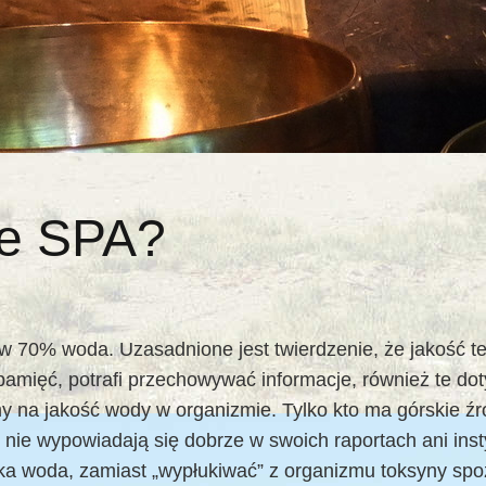
we SPA?
 to w 70% woda. Uzasadnione jest twierdzenie, że jakość
amięć, potrafi przechowywać informacje, również te dot
 na jakość wody w organizmie. Tylko kto ma górskie źró
ch nie wypowiadają się dobrze w swoich raportach ani in
aka woda, zamiast „wypłukiwać” z organizmu toksyny s