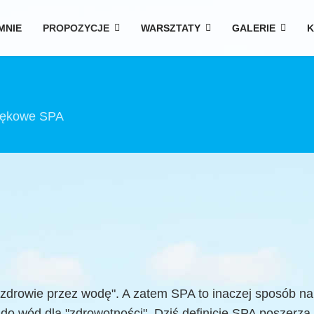
MNIE
PROPOZYCJE
WARSZTATY
GALERIE
K
iękowe SPA
zdrowie przez wodę". A zatem SPA to inaczej sposób na o
 do wód dla "zdrowotności". Dziś definicję SPA poszerza