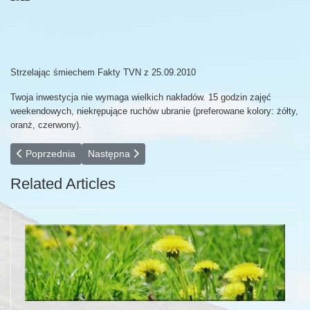
Strzelając śmiechem Fakty TVN z 25.09.2010
Twoja inwestycja nie wymaga wielkich nakładów. 15 godzin zajęć
weekendowych, niekrępujące ruchów ubranie (preferowane kolory: żółty,
oranż, czerwony).
Poprzednia strona: Wellness - Umysł, Ciało i Żywy Dźwięk
Następna strona: Śmiechoterapia - integracja
Poprzednia
Następna
Related Articles