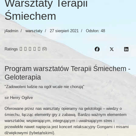
Warsztaty Terapii
Śmiechem
j4admin
warsztaty
27 sierpień 2021
Odsłon: 48
Ratings
(0)
Program warsztatów Terapii Śmiechem -
Geloterapia
"Zadowoleni ludzie na ogół wcale nie chorują"
sir Henry Ogilve
Oferowane przez nas warsztaty opieramy na gelotologii – wiedzy o
śmiechu, łącząc elementy gry z zabawą. Bardzo ważnym elementem
warsztatów, wspierającym, integrującym i uwalniającym stres i
przewlekłe nawet napięcia jest koncert relaksacyjny Gongami i misami
dźwiękowymi (tybetańskimi).