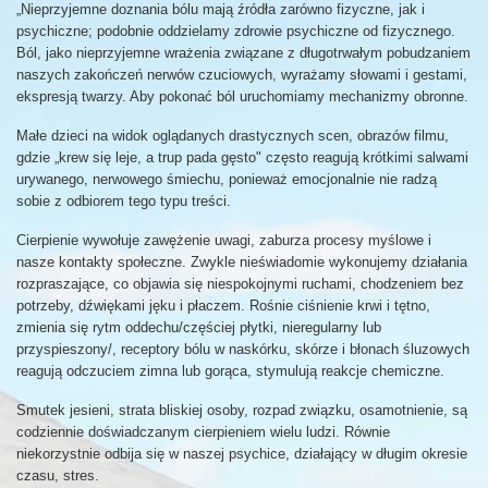
„Nieprzyjemne doznania bólu mają źródła zarówno fizyczne, jak i
psychiczne; podobnie oddzielamy zdrowie psychiczne od fizycznego.
Ból, jako nieprzyjemne wrażenia związane z długotrwałym pobudzaniem
naszych zakończeń nerwów czuciowych, wyrażamy słowami i gestami,
ekspresją twarzy. Aby pokonać ból uruchomiamy mechanizmy obronne.
Małe dzieci na widok oglądanych drastycznych scen, obrazów filmu,
gdzie „krew się leje, a trup pada gęsto" często reagują krótkimi salwami
urywanego, nerwowego śmiechu, ponieważ emocjonalnie nie radzą
sobie z odbiorem tego typu treści.
Cierpienie wywołuje zawężenie uwagi, zaburza procesy myślowe i
nasze kontakty społeczne. Zwykle nieświadomie wykonujemy działania
rozpraszające, co objawia się niespokojnymi ruchami, chodzeniem bez
potrzeby, dźwiękami jęku i płaczem. Rośnie ciśnienie krwi i tętno,
zmienia się rytm oddechu/częściej płytki, nieregularny lub
przyspieszony/, receptory bólu w naskórku, skórze i błonach śluzowych
reagują odczuciem zimna lub gorąca, stymulują reakcje chemiczne.
Smutek jesieni, strata bliskiej osoby, rozpad związku, osamotnienie, są
codziennie doświadczanym cierpieniem wielu ludzi. Równie
niekorzystnie odbija się w naszej psychice, działający w długim okresie
czasu, stres.