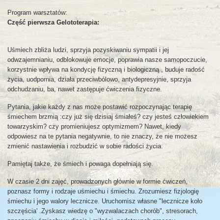
Program warsztatów:
Część pierwsza Gelototerapia:
Uśmiech zbliża ludzi, sprzyja pozyskiwaniu sympatii i jej
odwzajemnianiu, odblokowuje emocje, poprawia nasze samopoczucie,
korzystnie wpływa na kondycję fizyczną i biologiczną , buduje radość
życia, uodpornia, działa przeciwbólowo, antydepresyjnie, sprzyja
odchudzaniu, ba, nawet zastępuje ćwiczenia fizyczne.
Pytania, jakie każdy z nas może postawić rozpoczynając terapię
śmiechem brzmią :czy już się dzisiaj śmiałeś? czy jesteś człowiekiem
towarzyskim? czy promieniujesz optymizmem? Nawet, kiedy
odpowiesz na te pytania negatywnie, to nie znaczy, że nie możesz
zmienić nastawienia i rozbudzić w sobie radości życia.
Pamiętaj także, że śmiech i powaga dopełniają się.
W czasie 2 dni zajęć, prowadzonych głównie w formie ćwiczeń,
poznasz formy i rodzaje uśmiechu i śmiechu. Zrozumiesz fizjologię
śmiechu i jego walory lecznicze. Uruchomisz własne "lecznicze koło
szczęścia' .Zyskasz wiedzę o "wyzwalaczach chorób", stresorach,