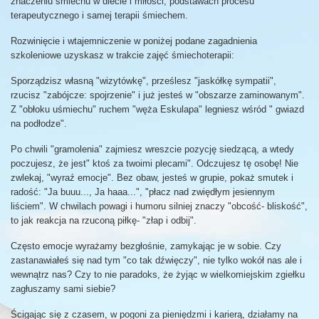
znaczeniu śmiechu w diecie i miłości, podstawach procesu
terapeutycznego i samej terapii śmiechem.
Rozwinięcie i wtajemniczenie w poniżej podane zagadnienia
szkoleniowe uzyskasz w trakcie zajęć śmiechoterapii:
Sporządzisz własną "wizytówkę", prześlesz "jaskółkę sympatii",
rzucisz "zabójcze: spojrzenie" i już jesteś w "obszarze zaminowanym".
Z "obłoku uśmiechu" ruchem "węża Eskulapa" legniesz wśród " gwiazd
na podłodze".
Po chwili "gramolenia" zajmiesz wreszcie pozycję siedzącą, a wtedy
poczujesz, że jest" ktoś za twoimi plecami". Odczujesz tę osobę! Nie
zwlekaj, "wyraź emocje". Bez obaw, jesteś w grupie, pokaż smutek i
radość: "Ja buuu..., Ja haaa...", "płacz nad zwiędłym jesiennym
liściem". W chwilach powagi i humoru silniej znaczy "obcość- bliskość",
to jak reakcja na rzuconą piłkę- "złap i odbij".
Często emocje wyrażamy bezgłośnie, zamykając je w sobie. Czy
zastanawiałeś się nad tym "co tak dźwięczy", nie tylko wokół nas ale i
wewnątrz nas? Czy to nie paradoks, że żyjąc w wielkomiejskim zgiełku
zagłuszamy sami siebie?
Ścigając się z czasem, w pogoni za pieniędzmi i karierą, działamy na