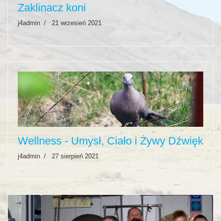
Zaklinacz koni
j4admin
21 wrzesień 2021
Wellness - Umysł, Ciało i Żywy Dźwięk
j4admin
27 sierpień 2021