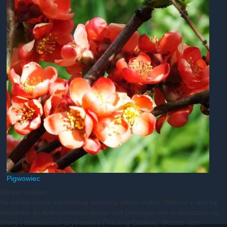
Pigwowiec
We use cookies
Na naszej stronie internetowej używamy plików cookie. Niektóre z nich są
niezbędne dla funkcjonowania strony, inne pomagają nam w ulepszaniu tej
strony i doświadczeń użytkownika (Tracking Cookies). Możesz sam