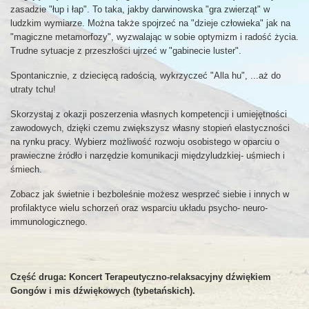
zasadzie "łup i łap". To taka, jakby darwinowska "gra zwierząt" w
ludzkim wymiarze. Można także spojrzeć na "dzieje człowieka" jak na
"magiczne metamorfozy", wyzwalając w sobie optymizm i radość życia.
Trudne sytuacje z przeszłości ujrzeć w "gabinecie luster".
Spontanicznie, z dziecięcą radością, wykrzyczeć "Alla hu", ...aż do
utraty tchu!
Skorzystaj z okazji poszerzenia własnych kompetencji i umiejętności
zawodowych, dzięki czemu zwiększysz własny stopień elastyczności
na rynku pracy. Wybierz możliwość rozwoju osobistego w oparciu o
prawieczne źródło i narzędzie komunikacji międzyludzkiej- uśmiech i
śmiech.
Zobacz jak świetnie i bezboleśnie możesz wesprzeć siebie i innych w
profilaktyce wielu schorzeń oraz wsparciu układu psycho- neuro-
immunologicznego.
Część druga: Koncert Terapeutyczno-relaksacyjny dźwiękiem
Gongów i mis dźwiękowych (tybetańskich).