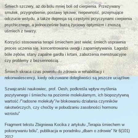
Śmiech szczery, aż do bólu mniej boli od cierpienia. Przeżywany
smutek, przygnębienie, postawy lękowe, niepewność, przejmujące
odczucie wstydu, a także depresja są częstymi przyczynami cierpienia
psychicznego, a jednocześnie burzą życiowy optymizm i znoszą
uśmiech z twarzy.
Korzyści stosowania terapii śmiechem jest wiele; śmiech usprawnia
proces uczenia się, koncentrowania uwagi i zapamiętywania. Łagodzi
bóle zębów, stany zapalne gardła i krtani, zaburzenia menstruacyjne
czy problemy z bezsennością.
Śmiech skraca czas powrotu do zdrowia w rehabilitacji i
rekonwalescencji, kiedy odczuwane dolegliwości są jeszcze uciążliwe.
Szwajcarski naukowiec, prof. Oesh, podkreśla wpływ myślenia
pozytywnego i śmiechu na poziomie molekularnym, ich biopozytywną
wartość /"radosne molekuły"/w blokowaniu działania czynników
rakotwórczych, czy choćby w pobudzaniu zasobności hormonu
wzrostu"
Fragment tekstu Zbigniewa Kocika z artykułu „Terapia śmiechem w
pokonywaniu bólu”, publikacja w poradniku „dbam o zdrowie” Nr 6(101)
2012