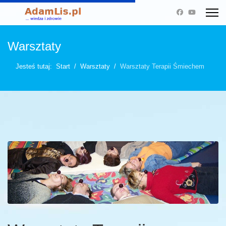
Warsztaty
Jesteś tutaj:
Start
Warsztaty
Warsztaty Terapii Śmiechem