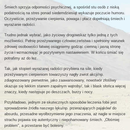
Śmiech sprzyja odporności psychicznej, a spośród stu osób z niską
podatnością na stres ponad siedemdziesiąt wykazuje poczucie humoru.
Oczywiście, przeżywanie cierpienia, powaga i płacz dopełniają śmiech i
wyrażanie radości.
Trudno jednak wybrać, jako życiowy drogowskaz tylko jedną z tych
możliwości. Pełnię przeżywanego człowieczeństwa i spełniony warunek
zdrowej osobowości łatwiej osiągniemy godząc ciemną i jasną stronę
życia i wzmacniając je pozytywnym nastawieniem. W końcu śmiać się
potrafimy aż do łez.
Tak, jak stopień wyrażanej radości przybiera na sile, kiedy
przeżywanym cierpieniom towarzyszy nagły zwrot akcji/np.
zdiagnozowany pierwotnie, jako zaawansowany, nowotwór złośliwy
okazuje się lekkim stanem zapalnym wątroby/, tak i blask słońca więcej
znaczy, kiedy następuje po deszczach, burzy i nocy.
Przykładowo, jednym ze skutecznych sposobów leczenia fobii jest
sprowadzenie źródła naszego lęku/np. przerażających pająków/ do
absurdu, przesadne wyolbrzymienie jego znaczenia, aż nagle w miejsce
strachu pojawia się autentyczny i niepohamowany śmiech. „Obśmiej
problem", a przestanie być bolesny.